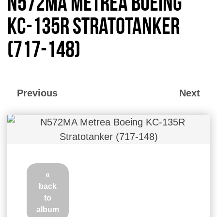
N572MA Metrea Boeing
KC-135R Stratotanker
(717-148)
Previous
Next
«
back
to
album