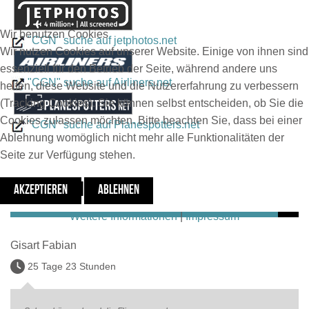
Wir benutzen Cookies
"CGN" suche auf jetphotos.net
Wir nutzen Cookies auf unserer Website. Einige von ihnen sind
essenziell für den Betrieb der Seite, während andere uns
"CGN" suche auf Airliners.net
helfen, diese Website und die Nutzererfahrung zu verbessern
(Tracking Cookies). Sie können selbst entscheiden, ob Sie die
Cookies zulassen möchten. Bitte beachten Sie, dass bei einer
"CGN" suche auf Planespotters.net
Ablehnung womöglich nicht mehr alle Funktionalitäten der
Seite zur Verfügung stehen.
Letzte Kommentare
AKZEPTIEREN
ABLEHNEN
Weitere Informationen
|
Impressum
Gisart Fabian
25 Tage 23 Stunden