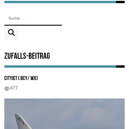
Zufalls-Beitrag
CityJet [ BCY/ WX]
477