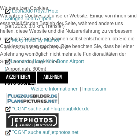
Wir benutzen Cookies
Leonardo Royal Hotel
Wir nutzen Cookies auf unserer Website. Einige von ihnen sind
Cologne Bonn Airport
essenziell für den Betrieb der Seite, während andere uns
(seit 2023, 3.0 km, Transfer)
helfen, diese Website und die Nutzererfahrung zu verbessern
(Tracking Cookies). Sie können selbst entscheiden, ob Sie die
Moxy Hotel by Marriot
Cookies zulassen möchten. Bitte beachten Sie, dass bei einer
(seit 2021 im Airport-Bereich)
Ablehnung womöglich nicht mehr alle Funktionalitäten der
Leonardo Hotel Köln Bonn Airport
Seite zur Verfügung stehen.
(
Airport nah, 300m)
AKZEPTIEREN
ABLEHNEN
Foto suche...
Weitere Informationen
|
Impressum
"CGN" suche auf Flugzeugbilder.de
"CGN" suche auf jetphotos.net