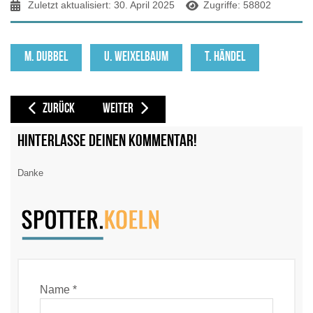
Zuletzt aktualisiert: 30. April 2025
Zugriffe: 58802
M. DUBBEL
U. WEIXELBAUM
T. HÄNDEL
VORHERIGER BEITRAG: CGN FOTOS 05-2025
NÄCHSTER BEITRAG: CGN FOTOS 2024
ZURÜCK
WEITER
Hinterlasse deinen Kommentar!
Danke
Name *