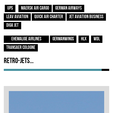
UPS
MAERSK AIR CARGO
GERMAN AIRWAYS
LEAV AVIATION
QUICK AIR CHARTER
JET AVIATION BUSINESS
DIGA JET
EHEMALIGE AIRLINES
GERMANWINGS
HLX
WDL
TRANSAER COLOGNE
Retro-jets...