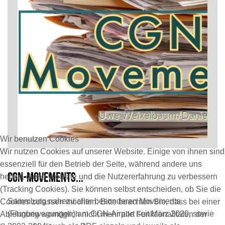
Wir benutzen Cookies
Wir nutzen Cookies auf unserer Website. Einige von ihnen sind
essenziell für den Betrieb der Seite, während andere uns
helfen, diese Website und die Nutzererfahrung zu verbessern
CGN-Movements...
(Tracking Cookies). Sie können selbst entscheiden, ob Sie die
Sammlung nahezu aller besonderen Movements
Cookies zulassen möchten. Bitte beachten Sie, dass bei einer
(Flugbewegungen) am CGN-Airport seit März 2020, sowie
Ablehnung womöglich nicht mehr alle Funktionalitäten der