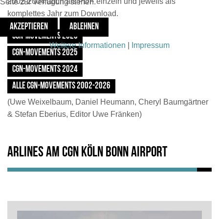
2002-2004 auch als PDF einzeln und
jeweils als
Seite zur Verfügung stehen.
komplettes Jahr zum Download.
AKZEPTIEREN
ABLEHNEN
CGN-MOVEMENTS 2026
Weitere Informationen
|
Impressum
CGN-MOVEMENTS 2025
CGN-MOVEMENTS 2024
ALLE CGN-MOVEMENTS 2002-2026
(Uwe Weixelbaum, Daniel Heumann, Cheryl Baumgärtner
& Stefan Eberius, Editor Uwe Fränken)
Arlines am CGN Köln Bonn Airport