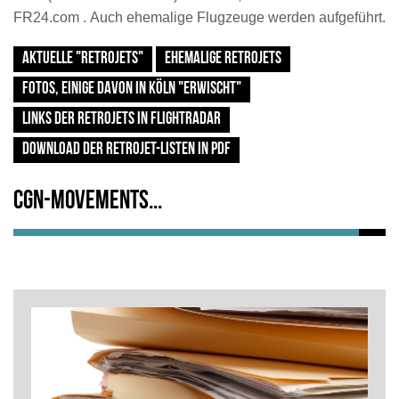
FR24.com .
Auch ehemalige Flugzeuge werden aufgeführt.
AKTUELLE "RETROJETS"
EHEMALIGE RETROJETS
FOTOS, EINIGE DAVON IN KÖLN "ERWISCHT"
LINKS DER RETROJETS IN FLIGHTRADAR
DOWNLOAD DER RETROJET-LISTEN IN PDF
CGN-Movements...