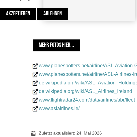
AKZEPTIEREN
ABLEHNEN
MEHR FOTOS HIER...
CGN 08.05.2022 Thorsten Seider
www.planespotters.net/airline/ASL-Aviation-
www.planespotters.net/airline/ASL-Airlines-I
de.wikipedia.org/wiki/ASL_Aviation_Holding
de.wikipedia.org/wiki/ASL_Airlines_Ireland
www.flightradar24.com/data/airlines/abr/fleet
www.aslairlines.ie/
Zuletzt aktualisiert: 24. Mai 2026