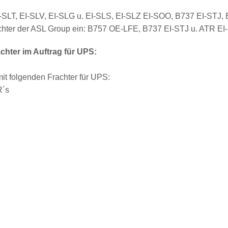
-SLT, EI-SLV, EI-SLG u. EI-SLS, EI-SLZ EI-SOO, B737 EI-STJ
chter der ASL Group ein: B757 OE-LFE, B737 EI-STJ u. ATR EI
chter im Auftrag für UPS:
mit folgenden Frachter für UPS:
R´s
Prime Air 737-800W EI-DAD