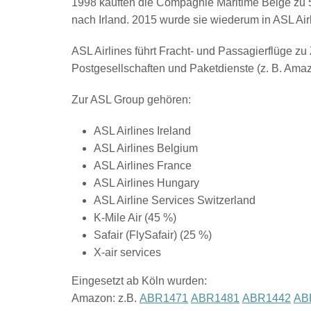
1998 kauften die Compagnie Maritime Belge zu 51
nach Irland. 2015 wurde sie wiederum in ASL Air
ASL Airlines führt Fracht- und Passagierflüge zu
Postgesellschaften und Paketdienste (z. B. Am
Zur ASL Group gehören:
ASL Airlines Ireland
ASL Airlines Belgium
ASL Airlines France
ASL Airlines Hungary
ASL Airline Services Switzerland
K-Mile Air (45 %)
Safair (FlySafair) (25 %)
X-air services
Eingesetzt ab Köln wurden:
Amazon: z.B.
ABR1471
ABR1481
ABR1442
AB