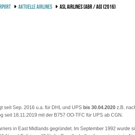
IRPORT
AKTUELLE AIRLINES
ASL AIRLINES [ABR / AG] (2016)
egt seit Sep. 2016 u.a. für DHL und UPS
bis 30.04.2020
z.B. na
log seit 18.11.2019 mit der B757 OO-TFC für UPS ab CGN.
arriers in East Midlands gegründet. Im September 1992 wurde si