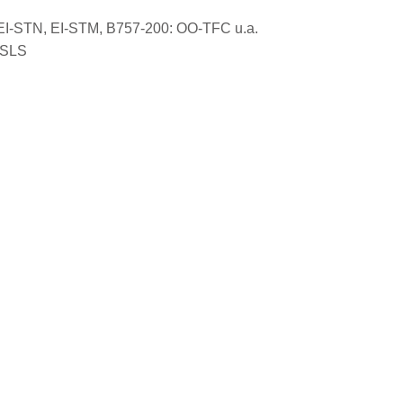
, EI-STN, EI-STM, B757-200: OO-TFC u.a.
-SLS
Prime Air 737-800W EI-AZB