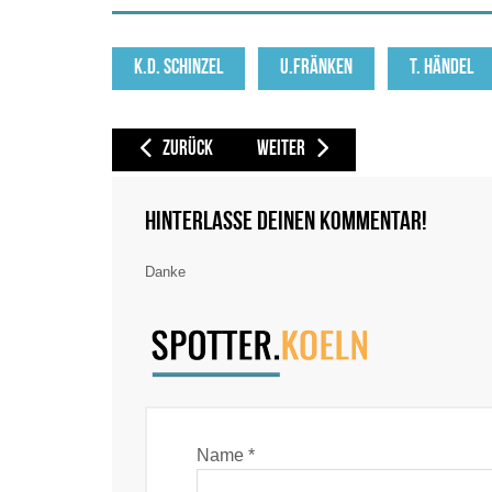
K.D. SCHINZEL
U.FRÄNKEN
T. HÄNDEL
VORHERIGER BEITRAG: ARMÉE DE L'AIR ET DE L'ESPACE (
NÄCHSTER BEITRAG: AUSTRIAN AIRLI
ZURÜCK
WEITER
Hinterlasse deinen Kommentar!
Danke
Name *