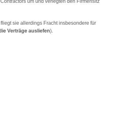
 Contractors um und verlegten den Firmensitz
iegt sie allerdings Fracht insbesondere für
ie Verträge ausliefen
).