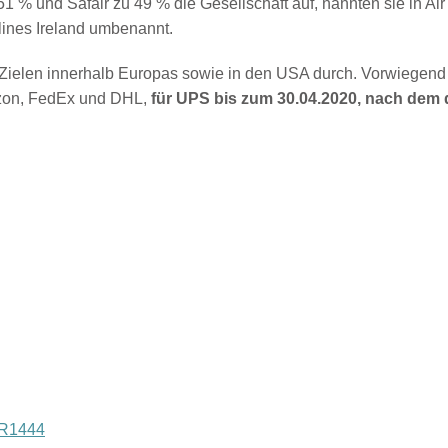
 % und Safair zu 49 % die Gesellschaft auf, nannten sie in Air
lines Ireland umbenannt.
 Zielen innerhalb Europas sowie in den USA durch. Vorwiegend fl
azon, FedEx und DHL,
für UPS bis zum 30.04.2020, nach dem d
R1444