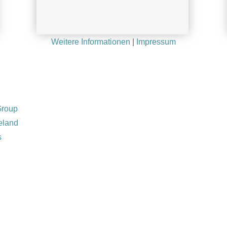
Weitere Informationen
|
Impressum
CGN 05.04.2022 Thorsten Seider
Group
reland
s