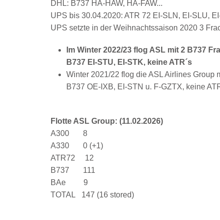
DHL: B737 HA-HAW, HA-FAW...
UPS bis 30.04.2020: ATR 72 EI-SLN, EI-SLU, EI
UPS setzte in der Weihnachtssaison 2020 3 Fra
Im Winter 2022/23 flog ASL mit 2 B737 Fra
B737 EI-STU, EI-STK, keine ATR´s
Winter 2021/22 flog die ASL Airlines Group 
B737 OE-IXB, EI-STN u. F-GZTX, keine AT
Flotte ASL Group: (11.02.2026)
A300 8
A330 0 (+1)
ATR72 12
Prime Air 737-800W EI-AZB
B737 111
BAe 9
TOTAL 147 (16 stored)