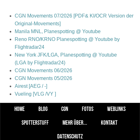
CGN Movements 07/2026 [PDF& KI/OCR Version der
Original-Movements]
Manila MNL, Planespotting @ Youtube
Reno RNO/KRNO Planespotting @ Youtube by
Flightradar24
New York JFK/LGA, Planespotting @ Youtube
(LGA by Flightradar24)
CGN Movements 06/2026
CGN Movements 05/2026
Airest [AEG / -]
Vueling [VLG /VY ]
HOME
BLOG
CGN
FOTOS
WEBLINKS
SPOTTERSTUFF
MEHR ÜBER...
KONTAKT
DATENSCHUTZ