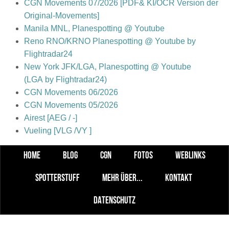
CGN Movements 07/2026 [PDF& KI/OCR Version der
Original-Movements]
Manila MNL, Planespotting @ Youtube
Reno RNO/KRNO Planespotting @ Youtube by
Flightradar24
New York JFK/LGA, Planespotting @ Youtube
(LGA by Flightradar24)
CGN Movements 06/2026
CGN Movements 05/2026
Airest [AEG / -]
Vueling [VLG /VY ]
HOME
BLOG
CGN
FOTOS
WEBLINKS
SPOTTERSTUFF
MEHR ÜBER...
KONTAKT
DATENSCHUTZ