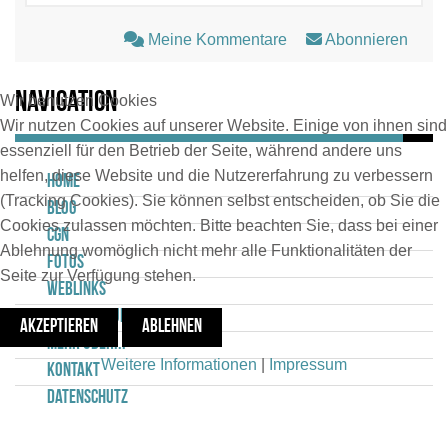
Meine Kommentare
Abonnieren
Navigation
Wir benutzen Cookies
Wir nutzen Cookies auf unserer Website. Einige von ihnen sind
essenziell für den Betrieb der Seite, während andere uns
helfen, diese Website und die Nutzererfahrung zu verbessern
Home
(Tracking Cookies). Sie können selbst entscheiden, ob Sie die
Blog
Cookies zulassen möchten. Bitte beachten Sie, dass bei einer
CGN
Ablehnung womöglich nicht mehr alle Funktionalitäten der
Fotos
Seite zur Verfügung stehen.
Weblinks
Spotterstuff
AKZEPTIEREN
ABLEHNEN
Mehr über...
Weitere Informationen
|
Impressum
Kontakt
Datenschutz