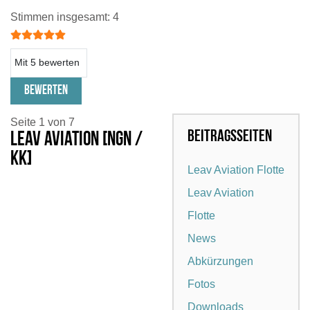
Bewertung:
5
/
5
Stimmen insgesamt: 4
Bitte bewerten
Seite 1 von 7
Beitragsseiten
Leav Aviation [NGN /
KK]
Leav Aviation Flotte
Leav Aviation
Flotte
News
Abkürzungen
Fotos
Downloads