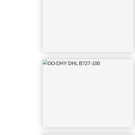
OO-DHY DHL B727-100
CGN 22.06.2026 Thomas Haendel
OO-DLB DHL