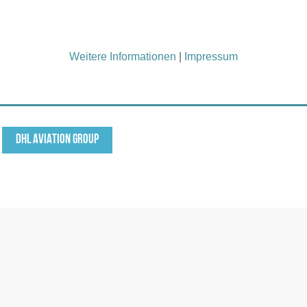
Weitere Informationen
|
Impressum
DHL AVIATION GROUP
 U2] (2021-2023)