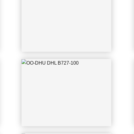
OO-DHU DHL B727-100
19.02.2003
PH-CLA DHL