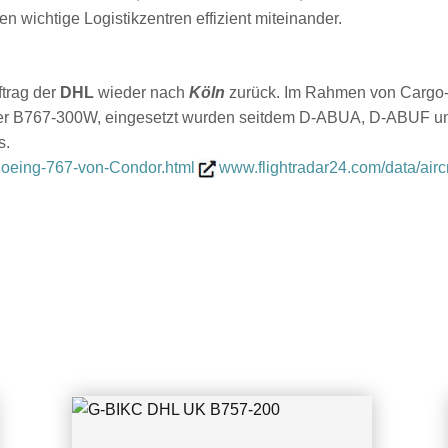
n wichtige Logistikzentren effizient miteinander.
trag der
DHL
wieder nach
Köln
zurück. Im Rahmen von Cargo-
ner B767-300W, eingesetzt wurden seitdem D-ABUA, D-ABUF u
s.
oeing-767-von-Condor.html
www.flightradar24.com/data/airc
G-BIKC DHL UK B757-200