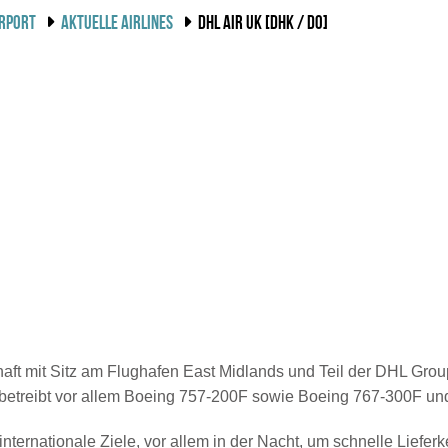
IRPORT
AKTUELLE AIRLINES
DHL AIR UK [DHK / DO]
chaft mit Sitz am Flughafen East Midlands und Teil der DHL Grou
treibt vor allem Boeing 757-200F sowie Boeing 767-300F und ist
ternationale Ziele, vor allem in der Nacht, um schnelle Lieferk