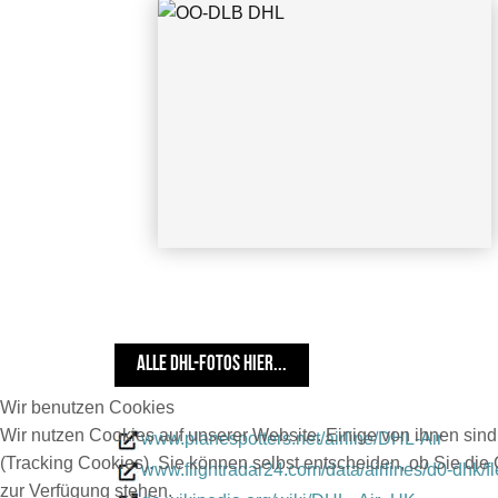
03.2002
ALLE DHL-FOTOS HIER...
Wir benutzen Cookies
Wir nutzen Cookies auf unserer Website. Einige von ihnen sind
www.planespotters.net/airline/DHL-Air
(Tracking Cookies). Sie können selbst entscheiden, ob Sie die
www.flightradar24.com/data/airlines/d0-dhk/fl
zur Verfügung stehen.