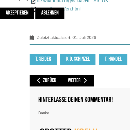
de.wikipedia.org/wiki/DHL_Air_UK
www.dhl.com/en.html
AKZEPTIEREN
ABLEHNEN
Zuletzt aktualisiert: 01. Juli 2026
T. SEIDER
K.D. SCHINZEL
T. HÄNDEL
VORHERIGER BEITRAG: DHL AIR AUSTRIA [DHA / Q7]
NÄCHSTER BEITRAG: EASYJET [EZY /
ZURÜCK
WEITER
Hinterlasse deinen Kommentar!
Danke