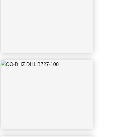
OO-DHZ DHL B727-100
03.2002
EI-EAT DHL