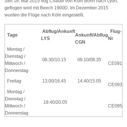
Seit 18. Mai 2015 flog Chalair von Köln Bonn nach Lyon,
geflogen wird mit Beech 1900D. Im Dezember 2015
wurden die Flüge nach Köln eingestellt.
Abflug/Ankunft
Flug
-
Tage
Ankunft/Abflug
LYS
Nr
CGN
Montag /
Dienstag
/
06.30/10.15
08.10/08.35
Mittwoch /
CE091
Donnerstag
Freitag
13.00/16.45
14.40/15.05
CE093
Montag /
Dienstag
/
19.40/20.05
Mittwoch /
CE095
Donnerstag
F-HETS