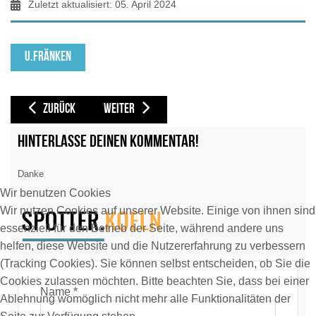
Zuletzt aktualisiert: 05. April 2024
U.FRÄNKEN
VORHERIGER BEITRAG: CARPATAIR [KRP / V3]
NÄCHSTER BEITRAG: CHINA AIRLINES CARGO [CAO / C
ZURÜCK
WEITER
Hinterlasse deinen Kommentar!
Danke
Wir benutzen Cookies
Wir nutzen Cookies auf unserer Website. Einige von ihnen sind
essenziell für den Betrieb der Seite, während andere uns
helfen, diese Website und die Nutzererfahrung zu verbessern
(Tracking Cookies). Sie können selbst entscheiden, ob Sie die
Cookies zulassen möchten. Bitte beachten Sie, dass bei einer
Name *
Ablehnung womöglich nicht mehr alle Funktionalitäten der