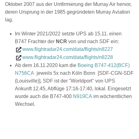
Oktober 2007 aus der Umfirmierung der Murray Air hervor,
deren Ursprung in der 1985 gegründeten Murray Aviation
lag.
Im Winter 2021/2022 setzte UPS ab 15.11. einen
B747 Frachter der
NCR
von und nach SDF ein:
www.flightradar24.com/data/flights/n8227
www.flightradar24.com/data/flights/n8228
National Airlines N702CA Boeing 747-4
Ab dem 16.11.2020 kam die
Boeing B747-412(BCF)
12(BCF)
N756CA
jeweils 5x nach Köln Bonn [SDF-CGN-SDF
(Louisville)], SDF ist der "Worldport" von UPS
Ankunft 12.45, Abflüge 17:16-17:40, lokal. Eingesetzt
wurde auch die B747-400
N919CA
im wöchentlichen
Wechsel.