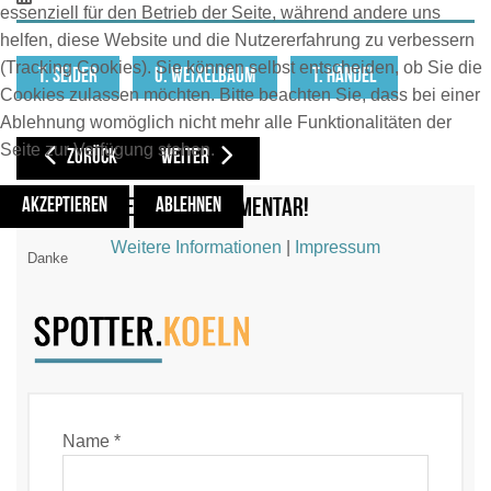
essenziell für den Betrieb der Seite, während andere uns
helfen, diese Website und die Nutzererfahrung zu verbessern
(Tracking Cookies). Sie können selbst entscheiden, ob Sie die
T. SEIDER
U. WEIXELBAUM
T. HÄNDEL
Cookies zulassen möchten. Bitte beachten Sie, dass bei einer
Ablehnung womöglich nicht mehr alle Funktionalitäten der
Seite zur Verfügung stehen.
VORHERIGER BEITRAG: NASA [NASA / **] (2021)
NÄCHSTER BEITRAG: NEOS [NOS/ NO] (2020)
ZURÜCK
WEITER
Hinterlasse deinen Kommentar!
AKZEPTIEREN
ABLEHNEN
Weitere Informationen
|
Impressum
Danke
Name *