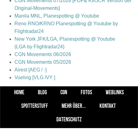
CGN Movements 07/2026 [PDF& KI/OCR Version der
Original-Movements]
Manila MNL, Planespotting @ Youtube
Reno RNO/KRNO Planespotting @ Youtube by
Flightradar24
New York JFK/LGA, Planespotting @ Youtube
(LGA by Flightradar24)
CGN Movements 06/2026
CGN Movements 05/2026
Airest [AEG / -]
Vueling [VLG /VY ]
HOME
BLOG
CGN
FOTOS
WEBLINKS
SPOTTERSTUFF
MEHR ÜBER...
KONTAKT
DATENSCHUTZ