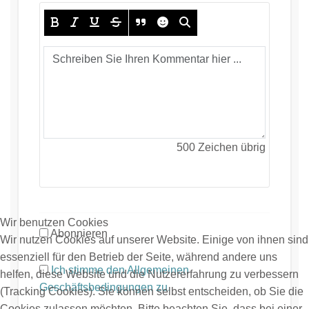
500
Zeichen übrig
Wir benutzen Cookies
Abonnieren
Wir nutzen Cookies auf unserer Website. Einige von ihnen sind
essenziell für den Betrieb der Seite, während andere uns
Ich stimme den Allgemeinen
helfen, diese Website und die Nutzererfahrung zu verbessern
Geschäftsbedingungen zu.
(Tracking Cookies). Sie können selbst entscheiden, ob Sie die
Cookies zulassen möchten. Bitte beachten Sie, dass bei einer