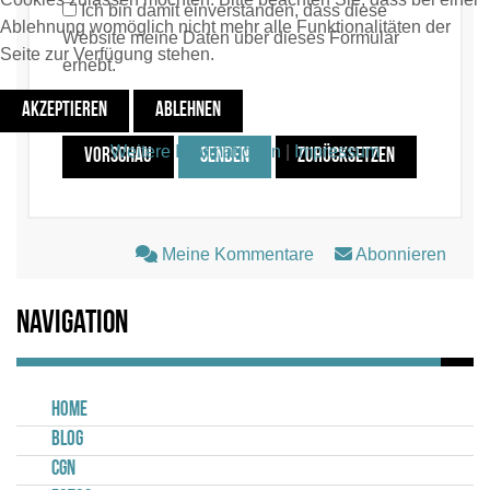
Ich bin damit einverstanden, dass diese
Ablehnung womöglich nicht mehr alle Funktionalitäten der
Website meine Daten über dieses Formular
Seite zur Verfügung stehen.
erhebt.
AKZEPTIEREN
ABLEHNEN
Weitere Informationen
|
Impressum
VORSCHAU
SENDEN
ZURÜCKSETZEN
Meine Kommentare
Abonnieren
Navigation
Home
Blog
CGN