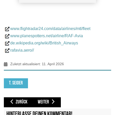
CGN 04.01.2021 Thorsten
www.flightradar24.com/data/airlines/mtl/fleet
www.planespotters.net/airline/RAF-Avia
de.wikipedia.org/wiki/British_Airways
rafavia.aero//
Zuletzt aktualisiert: 11. April 2026
T. SEIDER
VORHERIGER BEITRAG: QATAR AMIRI FLIGHT [QAF / -]
NÄCHSTER BEITRAG: REDSTAR AVIATION [RHH / **] 
ZURÜCK
WEITER
Hinterlasse deinen Kommentar!