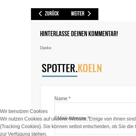
VORHERIGER BEITRAG: STATE OF KUWAIT [KAC / KU] (20
NÄCHSTER BEITRAG: SUNCLASS AIRLIN
ZURÜCK
WEITER
Hinterlasse deinen Kommentar!
Danke
Name *
Wir benutzen Cookies
EMail-Adresse *
Wir nutzen Cookies auf unserer Website. Einige von ihnen sind
(Tracking Cookies). Sie können selbst entscheiden, ob Sie die
zur Verfügung stehen.