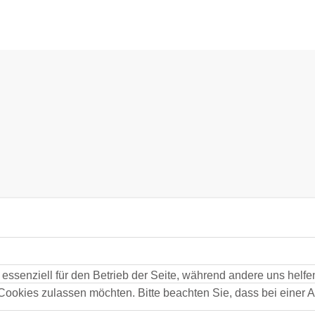
20)
ES [VKG / DK] (2024)
 essenziell für den Betrieb der Seite, während andere uns helf
 Cookies zulassen möchten. Bitte beachten Sie, dass bei einer 