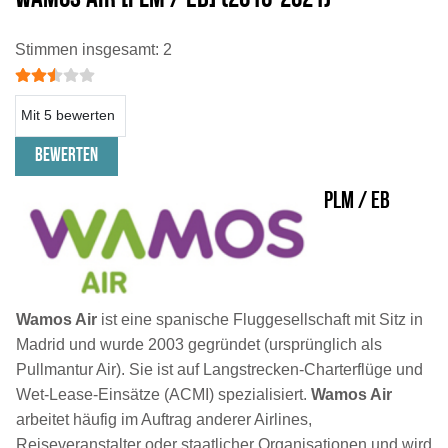
Bewertung:
2.5
/
5
Stimmen insgesamt: 2
Bitte bewerten
PLM / EB
Wamos Air
ist eine spanische Fluggesellschaft mit Sitz in
Madrid und wurde 2003 gegründet (ursprünglich als
Pullmantur Air). Sie ist auf Langstrecken-Charterflüge und
Wet-Lease-Einsätze (ACMI) spezialisiert.
Wamos Air
arbeitet häufig im Auftrag anderer Airlines,
Reiseveranstalter oder staatlicher Organisationen und wird