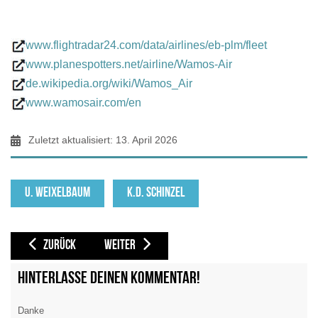
CGN 19.03.2020 Klaus D. Schinzel
www.flightradar24.com/data/airlines/eb-plm/fleet
www.planespotters.net/airline/Wamos-Air
de.wikipedia.org/wiki/Wamos_Air
www.wamosair.com/en
Zuletzt aktualisiert: 13. April 2026
U. WEIXELBAUM
K.D. SCHINZEL
VORHERIGER BEITRAG: VULKAN AIR [VKA / ]
NÄCHSTER BEITRAG: WEST ATLANTIC (WESTAIR SWED
ZURÜCK
WEITER
Hinterlasse deinen Kommentar!
Danke