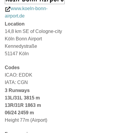
www.koeln-bonn-
airport.de
Location
14,8 km SE of Cologne-city
Köln Bonn Airport
Kennedystraße
51147 Köln
Codes
ICAO: EDDK
IATA: CGN
3 Runways
13L/31L
3815 m
13R/31R 1863 m
06/24 2459 m
Height 77m (Airport)