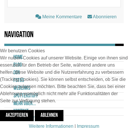
Meine Kommentare
Abonnieren
Navigation
Wir benutzen Cookies
Home
Wir nutzen Cookies auf unserer Website. Einige von ihnen sind
Blog
essenziell für den Betrieb der Seite, während andere uns
helfen, diese Website und die Nutzererfahrung zu verbessern
CGN
(Tracking Cookies). Sie können selbst entscheiden, ob Sie die
Fotos
Cookies zulassen möchten. Bitte beachten Sie, dass bei einer
Weblinks
Ablehnung womöglich nicht mehr alle Funktionalitäten der
Spotterstuff
Seite zur Verfügung stehen.
Mehr über...
Kontakt
AKZEPTIEREN
ABLEHNEN
Datenschutz
Weitere Informationen
|
Impressum