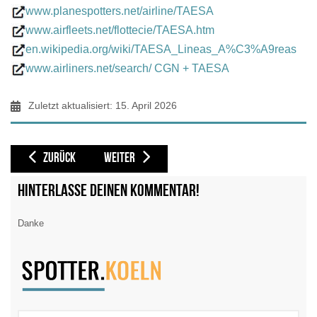
www.planespotters.net/airline/TAESA
CGN 18.08.1995 U. Weixelbaum
www.airfleets.net/flottecie/TAESA.htm
en.wikipedia.org/wiki/TAESA_Lineas_A%C3%A9reas
www.airliners.net/search/ CGN + TAESA
Zuletzt aktualisiert: 15. April 2026
VORHERIGER BEITRAG: SWEDLINE EXPRESS [SRL / SM] (2006 BETRIEB E
NÄCHSTER BEITRAG: TAJIKISTAN AIRLINES [TZK / 7J]
ZURÜCK
WEITER
Hinterlasse deinen Kommentar!
Danke