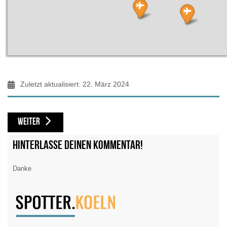
Zuletzt aktualisiert: 22. März 2024
NÄCHSTER BEITRAG: CGN PLANESPOTTING, CGN KÖLN BONN AIRPORT "MA
WEITER
Hinterlasse deinen Kommentar!
Danke