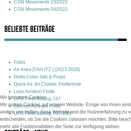
CGN Movements 03/2022
CGN Movements 04/2022
Beliebte Beiträge
Fotos
Air Anka [TAH /TZ ] (2023-2026)
Retro-Color Jets & Props
Quick Air Jet Charter, Flottenliste
Leav Aviation Flotte
Wir benutzen Cookies
UPS Fleet Boeing 747
Wir nutzen Cookies auf unserer Website. Einige von ihnen sind 
German Airways Flotte
andere uns helfen, diese Website und die Nutzererfahrung zu v
UPS Fleet Boeing 767-300F
entscheiden, ob Sie die Cookies zulassen möchten. Bitte beac
mehr alle Funktionalitäten der Seite zur Verfügung stehen.