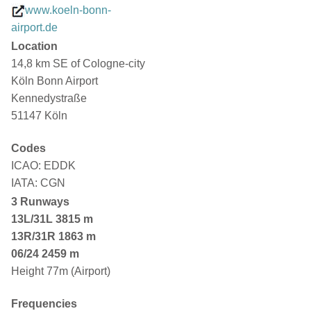
www.koeln-bonn-
airport.de
Location
14,8 km SE of Cologne-city
Köln Bonn Airport
Kennedystraße
51147 Köln
Codes
ICAO: EDDK
IATA: CGN
3 Runways
13L/31L
3815 m
13R/31R 1863 m
06/24 2459 m
Height 77m (Airport)
Frequencies