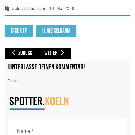
Zuletzt aktualisiert: 13. Mai 2026
TAKE OFF
U. WEIXELBAUM
VORHERIGER BEITRAG: TAKEOFF - CGN-SPOTTERMAGAZIN NO.28
NÄCHSTER BEITRAG: TAKEOFF - CGN-SPOTTERMAGAZ
ZURÜCK
WEITER
Hinterlasse deinen Kommentar!
Danke
Name *