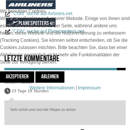
Wir benutzen Cookies
"CGN" suche auf Airliners.net
Wir nutzen Cookies auf unserer Website. Einige von ihnen sind
essenziell für den Betrieb der Seite, während andere uns
"CGN" suche auf Planespotters.net
helfen, diese Website und die Nutzererfahrung zu verbessern
(Tracking Cookies). Sie können selbst entscheiden, ob Sie die
Cookies zulassen möchten. Bitte beachten Sie, dass bei einer
Ablehnung womöglich nicht mehr alle Funktionalitäten der
Letzte Kommentare
Seite zur Verfügung stehen.
AKZEPTIEREN
ABLEHNEN
Gisart Fabian
Weitere Informationen
|
Impressum
23 Tage 18 Stunden
Sehr schön und cool die Flieger zu sehen