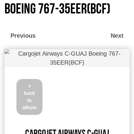
Boeing 767-35EER(BCF)
Previous
Next
«
back
to
album