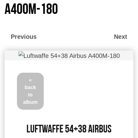
A400M-180
Previous
Next
«
back
to
album
Luftwaffe 54+38 Airbus