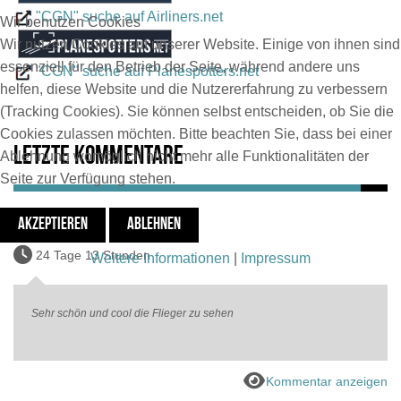
"CGN" suche auf Airliners.net
Wir benutzen Cookies
Wir nutzen Cookies auf unserer Website. Einige von ihnen sind
essenziell für den Betrieb der Seite, während andere uns
"CGN" suche auf Planespotters.net
helfen, diese Website und die Nutzererfahrung zu verbessern
(Tracking Cookies). Sie können selbst entscheiden, ob Sie die
Cookies zulassen möchten. Bitte beachten Sie, dass bei einer
Letzte Kommentare
Ablehnung womöglich nicht mehr alle Funktionalitäten der
Seite zur Verfügung stehen.
AKZEPTIEREN
ABLEHNEN
Gisart Fabian
24 Tage 13 Stunden
Weitere Informationen
|
Impressum
Sehr schön und cool die Flieger zu sehen
Kommentar anzeigen