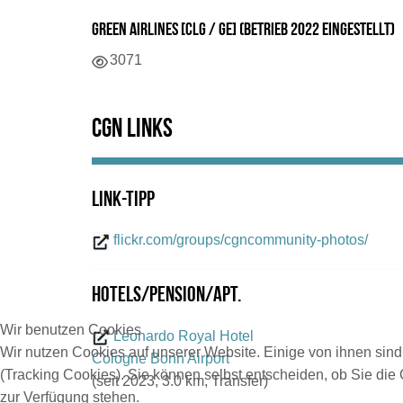
Green Airlines [CLG / GE] (Betrieb 2022 eingestellt)
Details
3071
CGN Links
Link-Tipp
flickr.com/groups/cgncommunity-photos/
Hotels/Pension/Apt.
Wir benutzen Cookies
Leonardo Royal Hotel
Wir nutzen Cookies auf unserer Website. Einige von ihnen sind
Cologne Bonn Airport
(Tracking Cookies). Sie können selbst entscheiden, ob Sie die
(seit 2023, 3.0 km, Transfer)
zur Verfügung stehen.