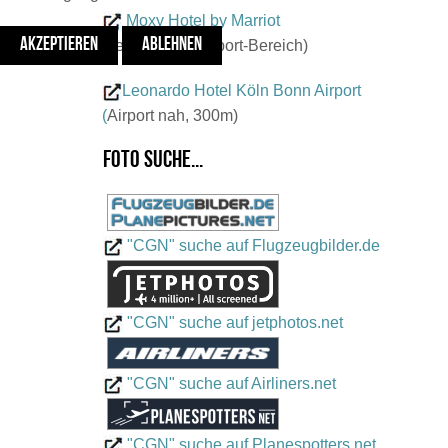
Moxy Hotel by Marriot
AKZEPTIEREN
ABLEHNEN
(seit 2021 im Airport-Bereich)
Leonardo Hotel Köln Bonn Airport
(
Airport nah, 300m)
Foto suche...
"CGN" suche auf Flugzeugbilder.de
"CGN" suche auf jetphotos.net
"CGN" suche auf Airliners.net
"CGN" suche auf Planespotters.net