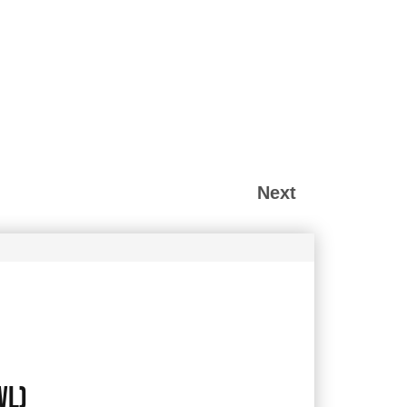
Next
WL)