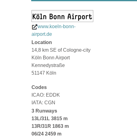
www.koeln-bonn-
airport.de
Location
14,8 km SE of Cologne-city
Köln Bonn Airport
Kennedystraße
51147 Köln
Codes
ICAO: EDDK
IATA: CGN
3 Runways
13L/31L
3815 m
13R/31R 1863 m
06/24 2459 m