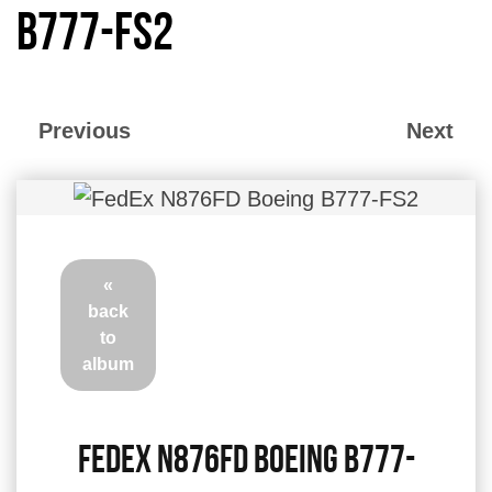
B777-FS2
Previous
Next
«
back
to
album
FedEx N876FD Boeing B777-