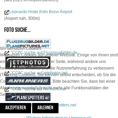
Leonardo Hotel Köln Bonn Airport
(
Airport nah, 300m)
Foto suche...
Wir benutzen Cookies
"CGN" suche auf Flugzeugbilder.de
Wir nutzen Cookies auf unserer Website. Einige von ihnen sind
essenziell für den Betrieb der Seite, während andere uns
helfen, diese Website und die Nutzererfahrung zu verbessern
"CGN" suche auf jetphotos.net
(Tracking Cookies). Sie können selbst entscheiden, ob Sie die
Cookies zulassen möchten. Bitte beachten Sie, dass bei einer
Ablehnung womöglich nicht mehr alle Funktionalitäten der
"CGN" suche auf Airliners.net
Seite zur Verfügung stehen.
"CGN" suche auf Planespotters.net
AKZEPTIEREN
ABLEHNEN
Weitere Informationen
|
Impressum