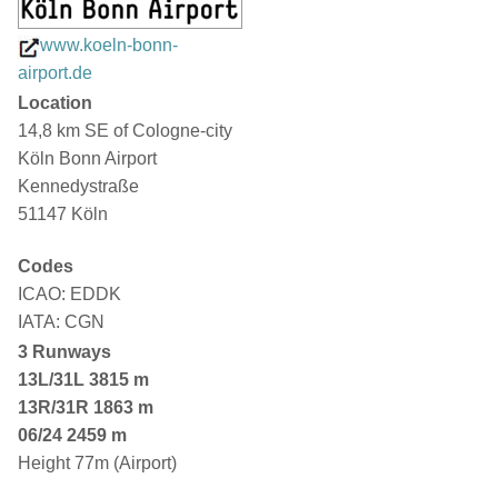
www.koeln-bonn-
airport.de
Location
14,8 km SE of Cologne-city
Köln Bonn Airport
Kennedystraße
51147 Köln
Codes
ICAO: EDDK
IATA: CGN
3 Runways
13L/31L
3815 m
13R/31R 1863 m
06/24 2459 m
Height 77m (Airport)