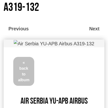
A319-132
Previous
Next
«
back
to
album
Air Serbia YU-APB Airbus