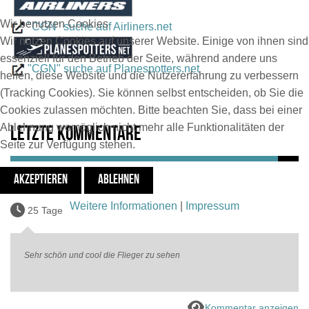
Wir benutzen Cookies
"CGN" suche auf Airliners.net
Wir nutzen Cookies auf unserer Website. Einige von ihnen sind
essenziell für den Betrieb der Seite, während andere uns
"CGN" suche auf Planespotters.net
helfen, diese Website und die Nutzererfahrung zu verbessern
(Tracking Cookies). Sie können selbst entscheiden, ob Sie die
Cookies zulassen möchten. Bitte beachten Sie, dass bei einer
Ablehnung womöglich nicht mehr alle Funktionalitäten der
Letzte Kommentare
Seite zur Verfügung stehen.
AKZEPTIEREN
ABLEHNEN
Gisart Fabian
Weitere Informationen
|
Impressum
25 Tage
Sehr schön und cool die Flieger zu sehen
Kommentar anzeigen