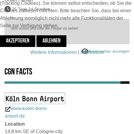
(Tracking Cookies). Sie können selbst entscheiden, ob Sie die
25 Tage 14 Stunden
Cookies zulassen möchten. Bitte beachten Sie, dass bei einer
Ablehnung womöglich nicht mehr alle Funktionalitäten der
Seite zur Verfügung stehen.
Sehr schön und cool die Flieger zu sehen
AKZEPTIEREN
ABLEHNEN
Kommentar anzeigen
Weitere Informationen
|
Impressum
CGN Facts
www.koeln-bonn-
airport.de
Location
14,8 km SE of Cologne-city