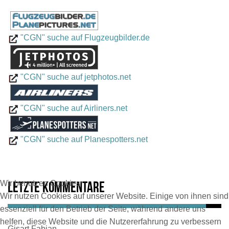
"CGN" suche auf Flugzeugbilder.de
"CGN" suche auf jetphotos.net
"CGN" suche auf Airliners.net
"CGN" suche auf Planespotters.net
Wir benutzen Cookies
Letzte Kommentare
Wir nutzen Cookies auf unserer Website. Einige von ihnen sind
essenziell für den Betrieb der Seite, während andere uns
helfen, diese Website und die Nutzererfahrung zu verbessern
Gisart Fabian