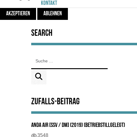
Kontakt
Datenschutz
AKZEPTIEREN
ABLEHNEN
Search
Zufalls-Beitrag
Anda Air [SSV / DM] (2019) (BetriebStillgelegt)
Details
3548