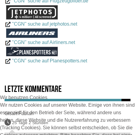
"CGN" suche auf Flugzeugbilder.de
"CGN" suche auf jetphotos.net
"CGN" suche auf Airliners.net
"CGN" suche auf Planespotters.net
Letzte Kommentare
Wir benutzen Cookies
Wir nutzen Cookies auf unserer Website. Einige von ihnen sind
essenziell für den Betrieb der Seite, während andere uns
Gisart Fabian
helfen, diese Website und die Nutzererfahrung zu verbessern
25 Tage 2 Stunden
(Tracking Cookies). Sie können selbst entscheiden, ob Sie die