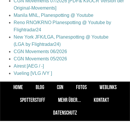
CGN Movements 07/2026 [PDF& KI/OCR Version der
Original-Movements]
Manila MNL, Planespotting @ Youtube
Reno RNO/KRNO Planespotting @ Youtube by
Flightradar24
New York JFK/LGA, Planespotting @ Youtube
(LGA by Flightradar24)
CGN Movements 06/2026
CGN Movements 05/2026
Airest [AEG / -]
Vueling [VLG /VY ]
HOME
BLOG
CGN
FOTOS
WEBLINKS
SPOTTERSTUFF
MEHR ÜBER...
KONTAKT
DATENSCHUTZ