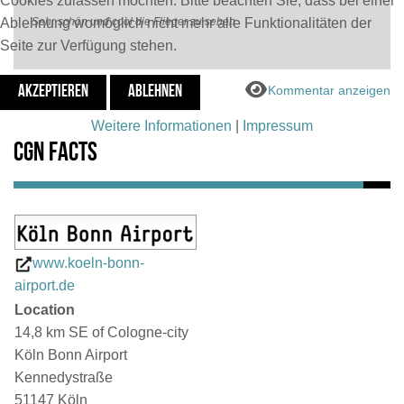
Cookies zulassen möchten. Bitte beachten Sie, dass bei einer
Ablehnung womöglich nicht mehr alle Funktionalitäten der
Sehr schön und cool die Flieger zu sehen
Seite zur Verfügung stehen.
Kommentar anzeigen
AKZEPTIEREN
ABLEHNEN
Weitere Informationen
|
Impressum
CGN Facts
www.koeln-bonn-
airport.de
Location
14,8 km SE of Cologne-city
Köln Bonn Airport
Kennedystraße
51147 Köln