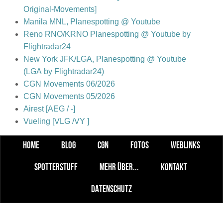
Original-Movements]
Manila MNL, Planespotting @ Youtube
Reno RNO/KRNO Planespotting @ Youtube by
Flightradar24
New York JFK/LGA, Planespotting @ Youtube
(LGA by Flightradar24)
CGN Movements 06/2026
CGN Movements 05/2026
Airest [AEG / -]
Vueling [VLG /VY ]
HOME
BLOG
CGN
FOTOS
WEBLINKS
SPOTTERSTUFF
MEHR ÜBER...
KONTAKT
DATENSCHUTZ