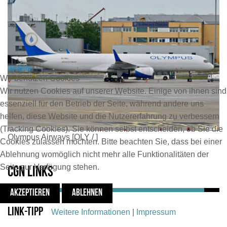
Wir benutzen Cookies
Wir nutzen Cookies auf unserer Website. Einige von ihnen sind
essenziell für den Betrieb der Seite, während andere uns
helfen, diese Website und die Nutzererfahrung zu verbessern
(Tracking Cookies). Sie können selbst entscheiden, ob Sie die
Olympus Airways [OLY / ]
Cookies zulassen möchten. Bitte beachten Sie, dass bei einer
Ablehnung womöglich nicht mehr alle Funktionalitäten der
Seite zur Verfügung stehen.
CGN Links
AKZEPTIEREN
ABLEHNEN
Link-Tipp
Weitere Informationen
|
Impressum