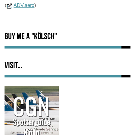
(
ADV.aero
)
Buy me a "Kölsch"
Visit...