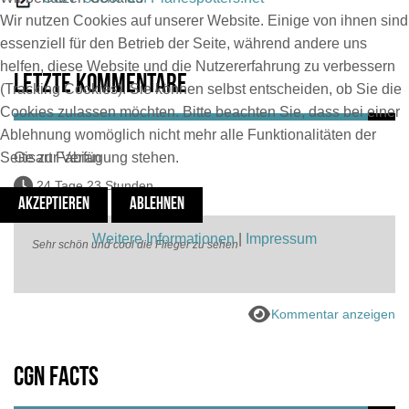
Wir nutzen Cookies auf unserer Website. Einige von ihnen sind
essenziell für den Betrieb der Seite, während andere uns
helfen, diese Website und die Nutzererfahrung zu verbessern
Letzte Kommentare
(Tracking Cookies). Sie können selbst entscheiden, ob Sie die
Cookies zulassen möchten. Bitte beachten Sie, dass bei einer
Ablehnung womöglich nicht mehr alle Funktionalitäten der
Seite zur Verfügung stehen.
Gisart Fabian
24 Tage 23 Stunden
AKZEPTIEREN
ABLEHNEN
Weitere Informationen
|
Impressum
Sehr schön und cool die Flieger zu sehen
Kommentar anzeigen
CGN Facts