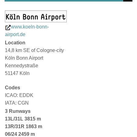
www.koeln-bonn-
airport.de
Location
14,8 km SE of Cologne-city
Köln Bonn Airport
Kennedystraße
51147 Köln
Codes
ICAO: EDDK
IATA: CGN
3 Runways
13L/31L
3815 m
13R/31R 1863 m
06/24 2459 m