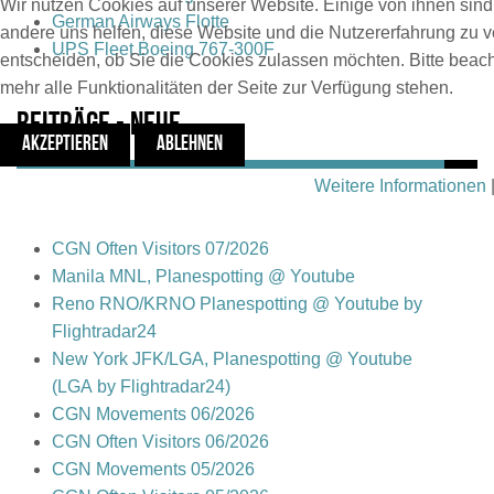
Wir nutzen Cookies auf unserer Website. Einige von ihnen sind 
German Airways Flotte
andere uns helfen, diese Website und die Nutzererfahrung zu v
UPS Fleet Boeing 767-300F
entscheiden, ob Sie die Cookies zulassen möchten. Bitte beac
mehr alle Funktionalitäten der Seite zur Verfügung stehen.
Beiträge - Neue
AKZEPTIEREN
ABLEHNEN
Weitere Informationen
CGN Often Visitors 07/2026
Manila MNL, Planespotting @ Youtube
Reno RNO/KRNO Planespotting @ Youtube by
Flightradar24
New York JFK/LGA, Planespotting @ Youtube
(LGA by Flightradar24)
CGN Movements 06/2026
CGN Often Visitors 06/2026
CGN Movements 05/2026