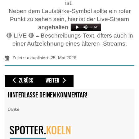
ist.
Neben dem Lautstärke-Symbol sollte ein roter
Punkt zu sehen sein, hier ist der Live-Stream
angehalten
🔴 LIVE 🔴 = Beschreibungs-Text, öfters auch in
einer Aufzeichnung eines älteren
Streams.
Zuletzt aktualisiert: 25. Mai 2026
VORHERIGER BEITRAG: BIRMINGHAM BHX, PLANESPOTTING @ YOUTUBE
NÄCHSTER BEITRAG: BOSTON, PLANESPOTTING @ YO
ZURÜCK
WEITER
Hinterlasse deinen Kommentar!
Danke