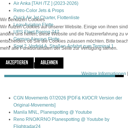
Air Anka [TAH /TZ ] (2023-2026)
Retro-Color Jets & Props
Quick Air Jet Charter, Flottenliste
Wir benutzen Cookies
Leav Aviation Flotte
Wir nutzen Cookies auf unserer Website. Einige von ihnen sind 
UPS Fleet Boeing 747
andere uns helfen, diese Website und die Nutzererfahrung zu v
German Airways Flotte
entscheiden, ob Sie die Cookies zulassen möchten. Bitte beac
Spot 2, Vorfeld A, Straßen-Anfahrt zum Terminal 1
mehr alle Funktionalitäten der Seite zur Verfügung stehen.
AKZEPTIEREN
ABLEHNEN
Beiträge - Neue
Weitere Informationen
CGN Movements 07/2026 [PDF& KI/OCR Version der
Original-Movements]
Manila MNL, Planespotting @ Youtube
Reno RNO/KRNO Planespotting @ Youtube by
Flightradar24