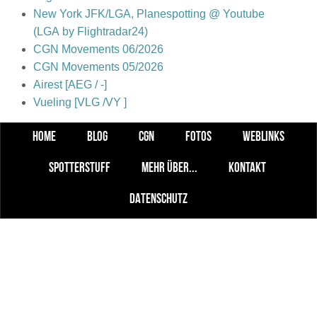
New York JFK/LGA, Planespotting @ Youtube
(LGA by Flightradar24)
CGN Movements 06/2026
CGN Movements 05/2026
Airest [AEG / -]
Vueling [VLG /VY ]
HOME
BLOG
CGN
FOTOS
WEBLINKS
SPOTTERSTUFF
MEHR ÜBER...
KONTAKT
DATENSCHUTZ