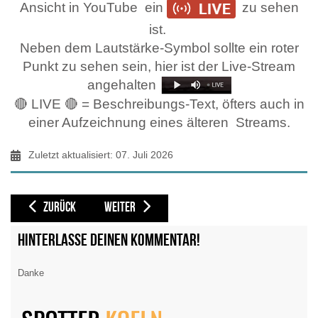
Ansicht in YouTube ein
zu sehen
ist.
Neben dem Lautstärke-Symbol sollte ein roter
Punkt zu sehen sein, hier ist der Live-Stream
angehalten
🔴 LIVE 🔴 = Beschreibungs-Text, öfters auch in
einer Aufzeichnung eines älteren
Streams.
Zuletzt aktualisiert: 07. Juli 2026
VORHERIGER BEITRAG: MÜNCHEN MUC, PLANESPOTTING @ YOUTUBE
NÄCHSTER BEITRAG: NEW YORK JFK/LGA, PLANESPO
ZURÜCK
WEITER
Hinterlasse deinen Kommentar!
Danke