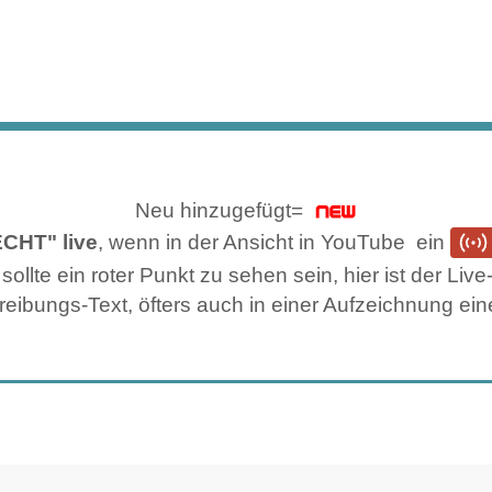
Neu hinzugefügt=
ECHT" live
, wenn in der Ansicht in YouTube ein
llte ein roter Punkt zu sehen sein, hier ist der Li
eibungs-Text, öfters auch in einer Aufzeichnung ein
ING @ YOUTUBE (LGA BY FLIGHTRADAR24)
, PLANESPOTTING @ YOUTUBE