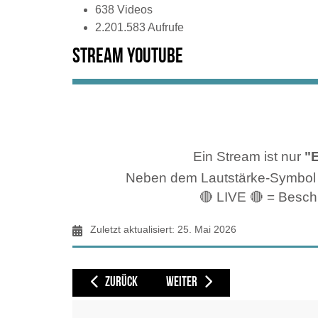
638 Videos
2.201.583 Aufrufe
Stream Youtube
Ein Stream ist nur
"
Neben dem Lautstärke-Symbol so
🔴 LIVE 🔴 = Beschr
Zuletzt aktualisiert: 25. Mai 2026
VORHERIGER BEITRAG: NEW YORK JFK/LGA, PLANESPOTT
NÄCHSTER BEITRAG: OKINAVA JAPAN
ZURÜCK
WEITER