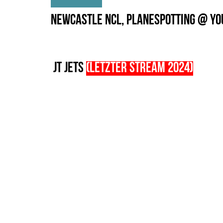
Newcastle NCL, Planespotting @ Y
JT Jets
(letzter stream 2024)