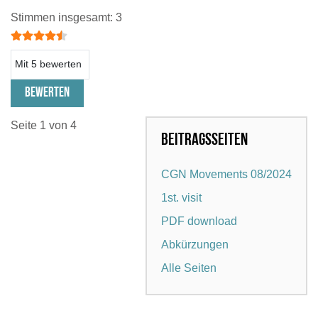
Bewertung:
4.5
/
5
Stimmen insgesamt: 3
Bitte bewerten
Seite 1 von 4
Beitragsseiten
CGN Movements 08/2024
1st. visit
PDF download
Abkürzungen
Alle Seiten