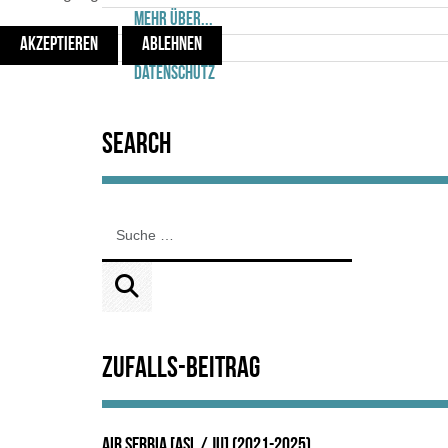
Mehr über...
AKZEPTIEREN
ABLEHNEN
Kontakt
Datenschutz
Search
Zufalls-Beitrag
Air Serbia [ASL / JU] (2021-2025)