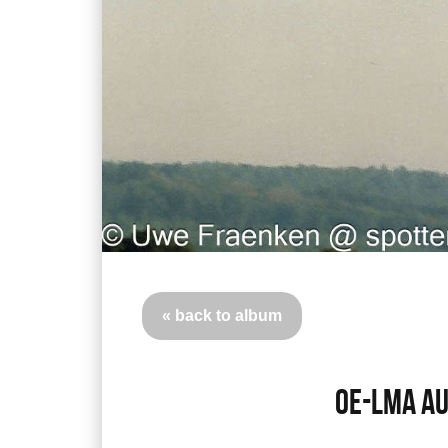
« back to album
OE-LMA Au