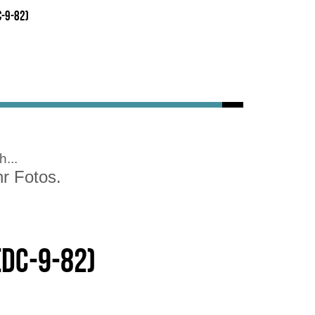
C-9-82)
...
hr Fotos.
(DC-9-82)