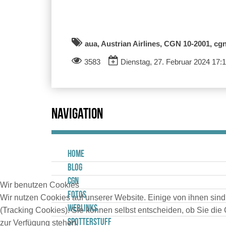
aua, Austrian Airlines, CGN 10-2001, c
3583
Dienstag, 27. Februar 2024 17:
Navigation
Home
Blog
CGN
Wir benutzen Cookies
Fotos
Wir nutzen Cookies auf unserer Website. Einige von ihnen sind
Weblinks
(Tracking Cookies). Sie können selbst entscheiden, ob Sie die
Spotterstuff
zur Verfügung stehen.