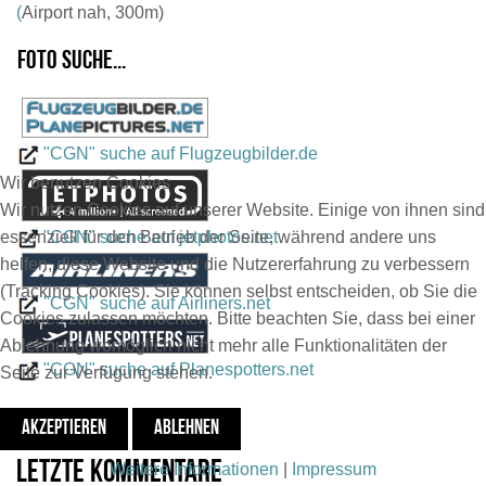
(
Airport nah, 300m)
Foto suche...
"CGN" suche auf Flugzeugbilder.de
Wir benutzen Cookies
Wir nutzen Cookies auf unserer Website. Einige von ihnen sind
"CGN" suche auf jetphotos.net
essenziell für den Betrieb der Seite, während andere uns
helfen, diese Website und die Nutzererfahrung zu verbessern
(Tracking Cookies). Sie können selbst entscheiden, ob Sie die
"CGN" suche auf Airliners.net
Cookies zulassen möchten. Bitte beachten Sie, dass bei einer
Ablehnung womöglich nicht mehr alle Funktionalitäten der
"CGN" suche auf Planespotters.net
Seite zur Verfügung stehen.
AKZEPTIEREN
ABLEHNEN
Letzte Kommentare
Weitere Informationen
|
Impressum