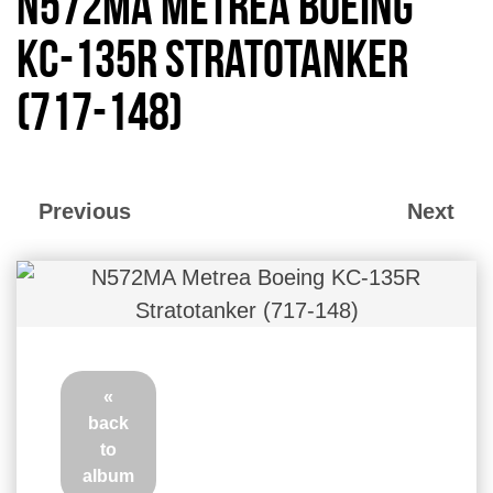
N572MA Metrea Boeing
KC-135R Stratotanker
(717-148)
Previous
Next
«
back
to
album