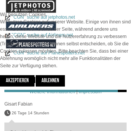
Wir benutzen Cookies
"CGN" suche auf jetphotos.net
Wir nutzen Cookies auf unserer Website. Einige von ihnen sind
essenziell für den Betrieb der Seite, während andere uns
"CGN" suche auf Airliners.net
helfen, diese Website und die Nutzererfahrung zu verbessern
(Tracking Cookies). Sie können selbst entscheiden, ob Sie die
Cookies zulassen möchten. Bitte beachten Sie, dass bei einer
"CGN" suche auf Planespotters.net
Ablehnung womöglich nicht mehr alle Funktionalitäten der
Seite zur Verfügung stehen.
Letzte Kommentare
AKZEPTIEREN
ABLEHNEN
Weitere Informationen
|
Impressum
Gisart Fabian
26 Tage 14 Stunden