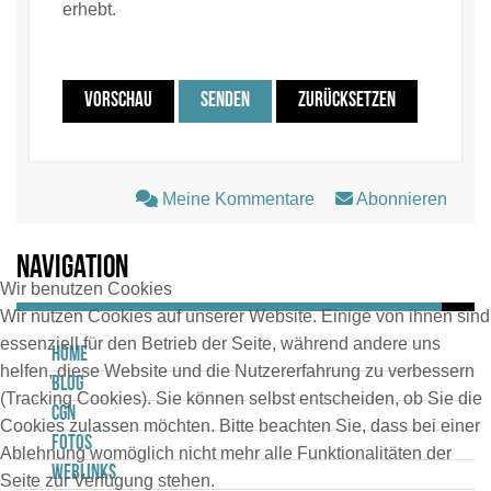
erhebt.
VORSCHAU
SENDEN
ZURÜCKSETZEN
Meine Kommentare
Abonnieren
Navigation
Wir benutzen Cookies
Wir nutzen Cookies auf unserer Website. Einige von ihnen sind
essenziell für den Betrieb der Seite, während andere uns
Home
helfen, diese Website und die Nutzererfahrung zu verbessern
Blog
(Tracking Cookies). Sie können selbst entscheiden, ob Sie die
CGN
Cookies zulassen möchten. Bitte beachten Sie, dass bei einer
Fotos
Ablehnung womöglich nicht mehr alle Funktionalitäten der
Weblinks
Seite zur Verfügung stehen.