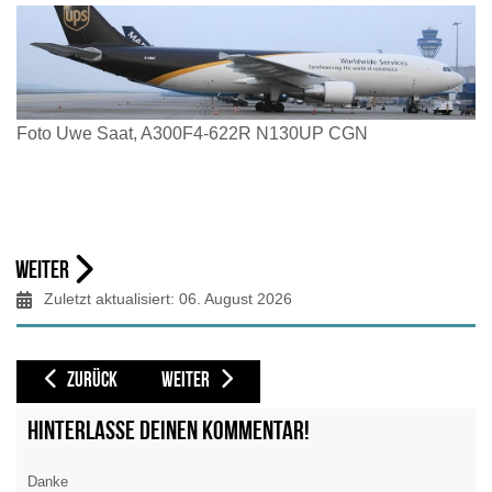
Foto Uwe Saat, A300F4-622R N130UP CGN
Weiter
Zuletzt aktualisiert: 06. August 2026
VORHERIGER BEITRAG: UPS FLEET BOEING 767-300F
NÄCHSTER BEITRAG: UPS BOEING 757-200F
ZURÜCK
WEITER
Hinterlasse deinen Kommentar!
Danke