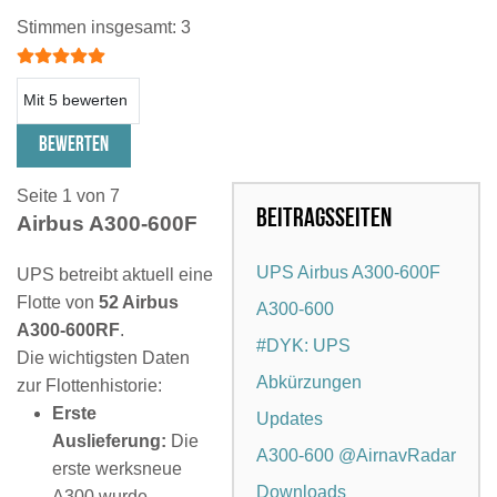
Bewertung:
5
/
5
Stimmen insgesamt: 3
Bitte bewerten
Seite 1 von 7
Beitragsseiten
Airbus A300-600F
UPS Airbus A300-600F
UPS betreibt aktuell eine
Flotte von
52 Airbus
A300-600
A300-600RF
.
#DYK: UPS
Die wichtigsten Daten
Abkürzungen
zur Flottenhistorie:
Erste
Updates
Auslieferung:
Die
A300-600 @AirnavRadar
erste werksneue
Downloads
A300 wurde