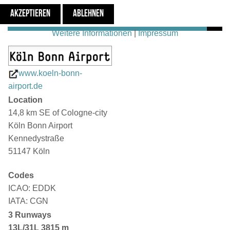
CGN Facts
AKZEPTIEREN
ABLEHNEN
Weitere Informationen
|
Impressum
www.koeln-bonn-
airport.de
Location
14,8 km SE of Cologne-city
Köln Bonn Airport
Kennedystraße
51147 Köln
Codes
ICAO: EDDK
IATA: CGN
3 Runways
13L/31L
3815 m