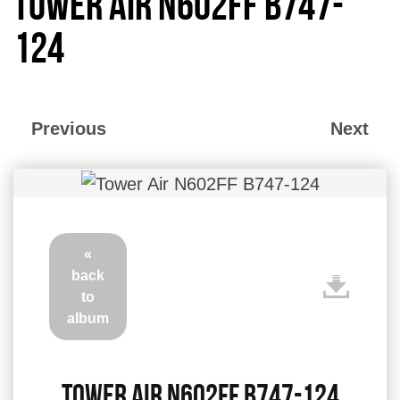
Tower Air N602FF B747-
124
Previous
Next
«
back
to
album
Tower Air N602FF B747-124