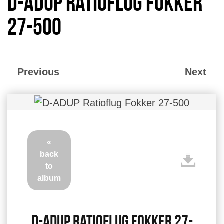
D-ADUP Ratioflug Fokker
27-500
Previous
Next
«
back
to
album
D-ADUP Ratioflug Fokker 27-