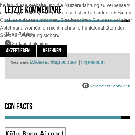
helfen, diese Website und die Nutzererfahrung zu verbessern
Letzte Kommentare
(Tracking Cookies). Sie können selbst entscheiden, ob Sie die
Cookies zulassen möchten. Bitte beachten Sie, dass bei einer
Ablehnung womöglich nicht mehr alle Funktionalitäten der
Gisart Fabian
Seite zur Verfügung stehen.
26 Tage 3 Stunden
AKZEPTIEREN
ABLEHNEN
Weitere Informationen
|
Impressum
Sehr schön und cool die Flieger zu sehen
Kommentar anzeigen
CGN Facts