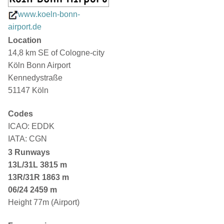
www.koeln-bonn-
airport.de
Location
14,8 km SE of Cologne-city
Köln Bonn Airport
Kennedystraße
51147 Köln
Codes
ICAO: EDDK
IATA: CGN
3 Runways
13L/31L
3815 m
13R/31R 1863 m
06/24 2459 m
Height 77m (Airport)