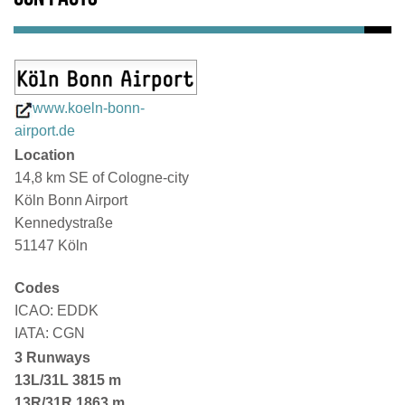
www.koeln-bonn-
airport.de
Location
14,8 km SE of Cologne-city
Köln Bonn Airport
Kennedystraße
51147 Köln
Codes
ICAO: EDDK
IATA: CGN
3 Runways
13L/31L
3815 m
13R/31R 1863 m