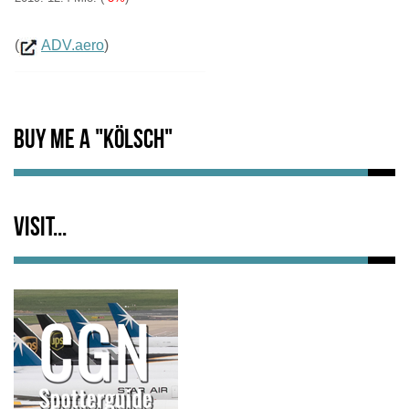
(
ADV.aero
)
Buy me a "Kölsch"
Visit...