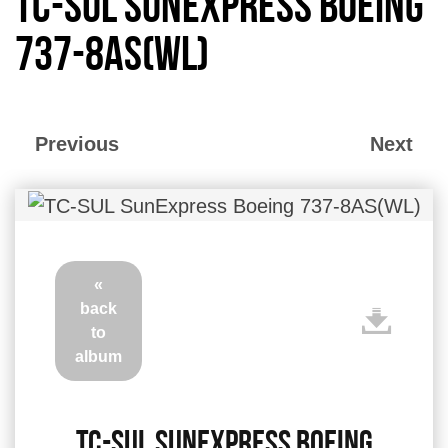
TC-SUL SunExpress Boeing
737-8AS(WL)
Previous
Next
«
back
to
album
TC-SUL SunExpress Boeing