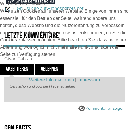
Wir benutzen Cookies
"CGN" suche auf Planespotters.net
Wir nutzen Cookies auf unserer Website. Einige von ihnen sind
essenziell für den Betrieb der Seite, während andere uns
helfen, diese Website und die Nutzererfahrung zu verbessern
(Tracking Cookies). Sie können selbst entscheiden, ob Sie die
Letzte Kommentare
Cookies zulassen möchten. Bitte beachten Sie, dass bei einer
Ablehnung womöglich nicht mehr alle Funktionalitäten der
Seite zur Verfügung stehen.
Gisart Fabian
24 Tage
AKZEPTIEREN
ABLEHNEN
Weitere Informationen
|
Impressum
Sehr schön und cool die Flieger zu sehen
Kommentar anzeigen
CGN Facts