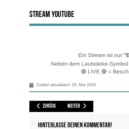
Stream Youtube
Ein Stream ist nur
"
Neben dem Lautstärke-Symbol so
🔴 LIVE 🔴 = Beschr
Zuletzt aktualisiert: 25. Mai 2026
VORHERIGER BEITRAG: BOSTON, PLANESPOTTING @ YOU
NÄCHSTER BEITRAG: BRISTOL BRS, 
ZURÜCK
WEITER
Hinterlasse deinen Kommentar!