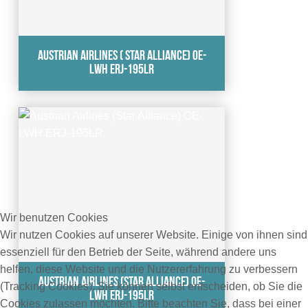
Austrian Airlines ( Star Alliance) OE-
LWH ERJ-195LR
Wir benutzen Cookies
Wir nutzen Cookies auf unserer Website. Einige von ihnen sind
essenziell für den Betrieb der Seite, während andere uns
helfen, diese Website und die Nutzererfahrung zu verbessern
Austrian Airlines (Star Alliance) OE-
(Tracking Cookies). Sie können selbst entscheiden, ob Sie die
LWH ERJ-195LR
Cookies zulassen möchten. Bitte beachten Sie, dass bei einer